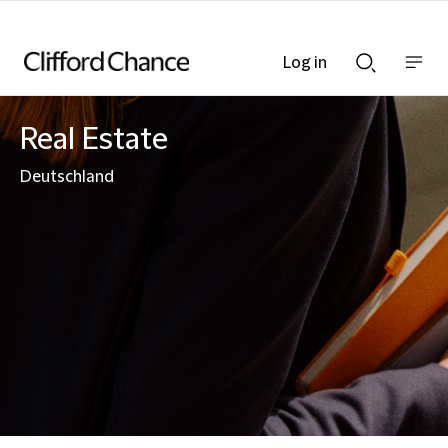
Log in
Show
Show
nav
Search
bar
bar
Real Estate
Deutschland