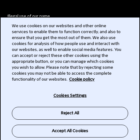
Illegal use of our name
We use cookies on our websites and other online
Legal Statements
services to enable them to function correctly, and also to
ensure that you get the most out of them. We also use
Modern Slavery Act
cookies for analysis of how people use and interact with
our websites, as well to enable social media features. You
Privacy
can accept or reject these other cookies using the
appropriate button, or you can manage which cookies
Subscribe
you wish to allow. Please note that by rejecting some
cookies you may not be able to access the complete
functionality of our websites.
Cookie policy
© 2026 Clifford Chance
Cookies Settings
Reject All
Accept All Cookies