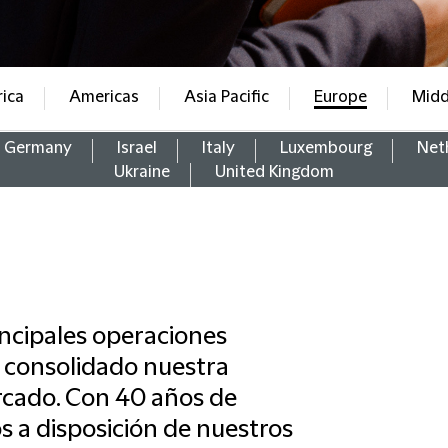
rica
Americas
Asia Pacific
Europe
Midd
Germany
Israel
Italy
Luxembourg
Net
Ukraine
United Kingdom
incipales operaciones
a consolidado nuestra
ercado. Con 40 años de
 a disposición de nuestros