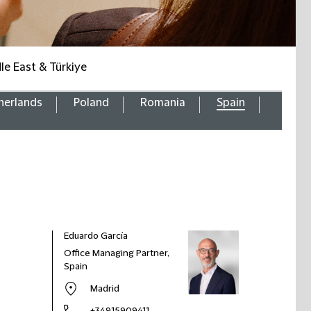
le East & Türkiye
herlands
Poland
Romania
Spain
Eduardo García
Office Managing Partner,
Spain
Madrid