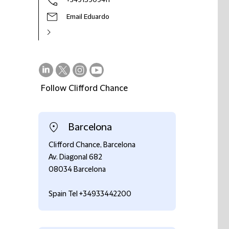
+34915909411
Email Eduardo
Follow Clifford Chance
on
on
on
on
LinkedIn
Twitter
Instagram
Youtube
Barcelona
Clifford Chance, Barcelona
Av. Diagonal 682
08034 Barcelona
Spain Tel +34933442200