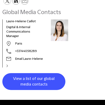
Global Media Contacts
Laure-Helene Caillot
Kane
Digital & Internal
Glob
Communications
& Co
Manager
Clie
Paris
+33144058289
Email Laure-Helene
View a list of our global
media contacts