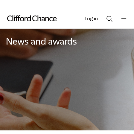
Log in
Show
Show
nav
Search
bar
bar
News and awards