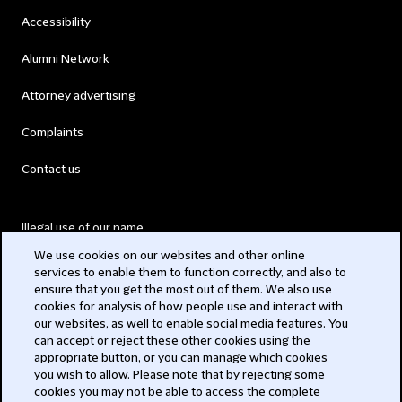
Accessibility
Alumni Network
Attorney advertising
Complaints
Contact us
Illegal use of our name
We use cookies on our websites and other online
Legal Statements
services to enable them to function correctly, and also to
ensure that you get the most out of them. We also use
Modern Slavery Act
cookies for analysis of how people use and interact with
our websites, as well to enable social media features. You
Privacy
can accept or reject these other cookies using the
appropriate button, or you can manage which cookies
Subscribe
you wish to allow. Please note that by rejecting some
cookies you may not be able to access the complete