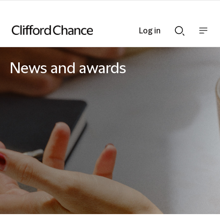
Log in
Show
Show
nav
Search
bar
bar
News and awards