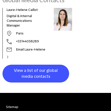
Global Media Contacts
Laure-Helene Caillot
Kane
Digital & Internal
Glob
Communications
& Co
Manager
Clie
Paris
+33144058289
Email Laure-Helene
View a list of our global
media contacts
Sitemap