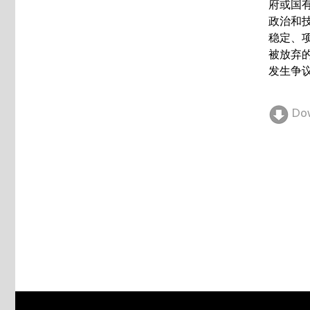
府或国
政治和
稳定、
被放弃
发生争
Do