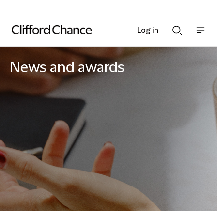
Log in
Show
Show
nav
Search
bar
bar
News and awards