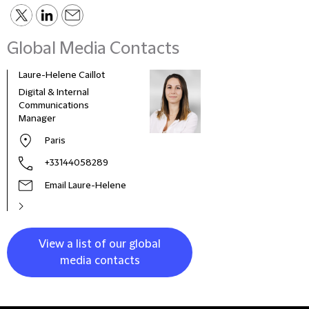
Global Media Contacts
Laure-Helene Caillot
Kane
Digital & Internal
Glob
Communications
& Co
Manager
Clie
Paris
+33144058289
Email Laure-Helene
View a list of our global
media contacts