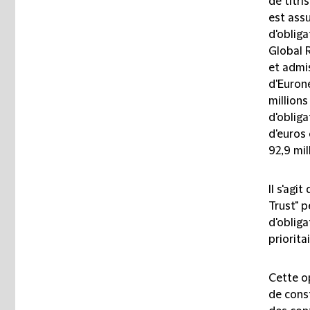
de titr
est assu
d'obliga
Global 
et admi
d'Euron
millions
d'obliga
d'euros
92,9 mil
Il s'agi
Trust" p
d'obliga
priorit
Cette o
de cons