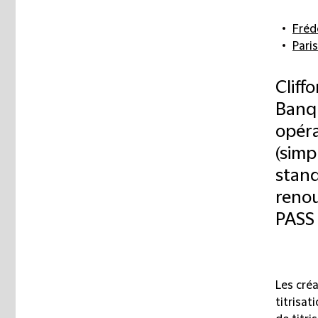
Fréd
Paris
Cliff
Banqu
opéra
(simp
stand
renou
PASS 
Les cré
titrisa