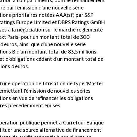
isation à compartiments, dont le refinancement
ré par l'émission d'une nouvelle série
tions prioritaires notées AAA(sf) par S&P
Ratings Europe Limited et DBRS Ratings GmBH
ses à la négociation sur le marché réglementé
ext Paris, pour un montant total de 300
 d'euros, ainsi que d'une nouvelle série
tions B d'un montant total de 83,5 millions
 et d'obligations cédant d'un montant total de
lions d'euros.
t d'une opération de titrisation de type "Master
ermettant l'émission de nouvelles séries
tions en vue de refinancer les obligations
aires précédemment émises.
pération publique permet à Carrefour Banque
tituer une source alternative de financement