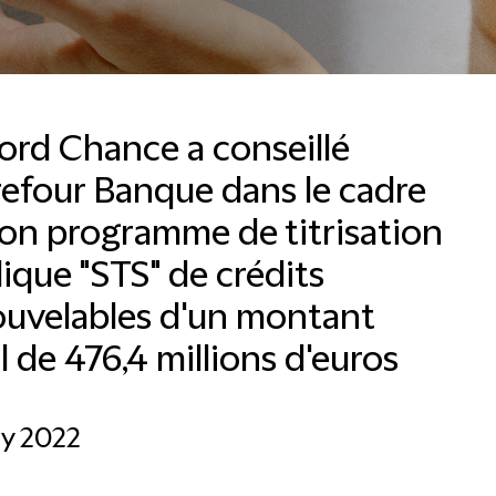
ford Chance a conseillé
efour Banque dans le cadre
on programme de titrisation
Email
ique "STS" de crédits
ouvelables d'un montant
l de 476,4 millions d'euros
ly 2022