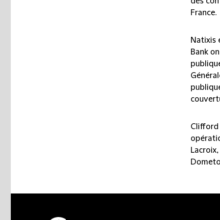
des cont
France.
Natixis
Bank ont
publiqu
Générale
publiqu
couvert
Cliffor
opérati
Lacroix
Dometo 