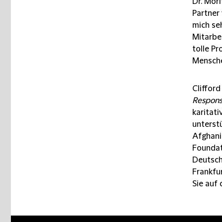
Dr. Mori
Partner
mich se
Mitarbe
tolle Pr
Mensche
Clifford
Respons
karitati
unterst
Afghani
Foundat
Deutsch
Frankfu
Sie auf