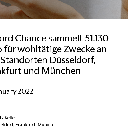
ford Chance sammelt 51.130
 für wohltätige Zwecke an
Madhu Mirpuri
Brand, Communications
 Standorten Düsseldorf,
and Marketing Manager,
Asia Pacific
nkfurt und München
Hong Kong
+852 2825 8851
nuary 2022
Email Madhu
z Keller
eldorf
,
Frankfurt
,
Munich