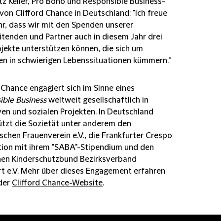
tz Keller, Pro Bono und Responsible Business-
 von Clifford Chance in Deutschland
: "Ich freue
hr, dass wir mit den Spenden unserer
itenden und Partner auch in diesem Jahr drei
ojekte unterstützen können, die sich um
n in schwierigen Lebenssituationen kümmern."
 Chance engagiert sich im Sinne eines
ible Business
weltweit gesellschaftlich in
ven und sozialen Projekten. In Deutschland
ützt die Sozietät unter anderem den
schen Frauenverein e.V., die Frankfurter Crespo
ion mit ihrem "SABA"-Stipendium und den
en Kinderschutzbund Bezirksverband
rt e.V. Mehr über dieses Engagement erfahren
 der
Clifford Chance-Website
.