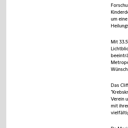
Forschu
Kinderd
um eine
Heilung
Mit 33.
Lichtbli
beeintr
Metropo
Wünsch
Das Cli
"Krebskr
Verein 
mit ihre
vielfält