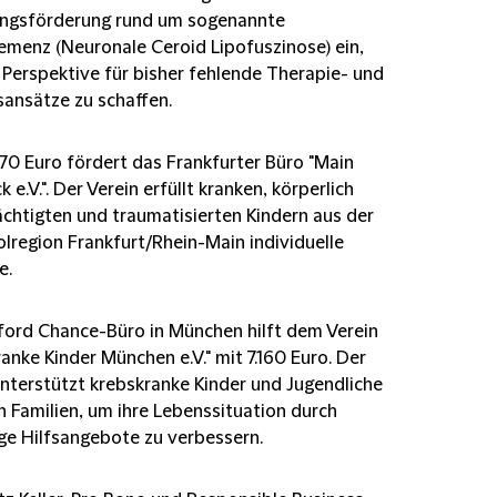
ngsförderung rund um sogenannte
emenz (Neuronale Ceroid Lipofuszinose) ein,
 Perspektive für bisher fehlende Therapie- und
sansätze zu schaffen.
570 Euro fördert das Frankfurter Büro "Main
ck e.V.". Der Verein erfüllt kranken, körperlich
ächtigten und traumatisierten Kindern aus der
lregion Frankfurt/Rhein-Main individuelle
e.
fford Chance-Büro in München hilft dem Verein
anke Kinder München e.V." mit 7.160 Euro. Der
unterstützt krebskranke Kinder und Jugendliche
n Familien, um ihre Lebenssituation durch
ige Hilfsangebote zu verbessern.