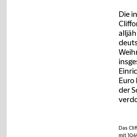
Die i
Cliff
alljä
deut
Weih
insge
Einri
Euro 
der S
verd
Das Cli
mit 10.4