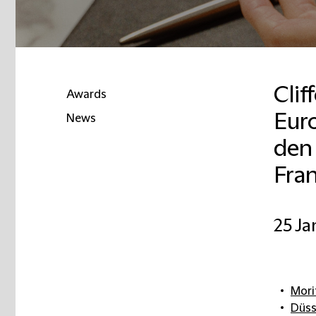
Clif
Awards
Euro
News
den
Email
Fra
25 Ja
Morit
Düss