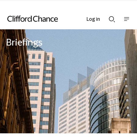
Log in
Show
Show
nav
Search
bar
bar
Briefings