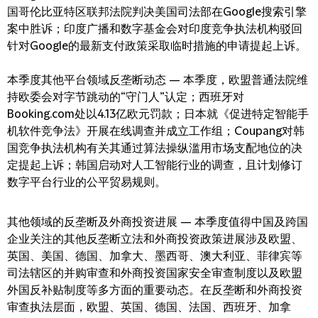
国哥伦比亚特区联邦法院判决美国司法部在Google搜索引擎
案中胜诉；印度广播和数字基金会对印度竞争执法机构驳回
针对Google的最新支付政策采取临时措施的申请提起上诉。
本季度其他平台领域反垄断动态 — 本季度，欧盟普通法院维
持欧委会对字节跳动的“守门人”认定；西班牙对
Booking.com处以4.13亿欧元罚款；日本就《促进特定智能手
机软件竞争法》开展在线调查并成立工作组；Coupang对韩
国竞争执法机构有关其通过算法操纵滥用市场支配地位的决
定提起上诉；韩国启动对人工智能行业的调查，且计划修订
数字平台行业的公平贸易规则。
其他领域的反垄断及外商投资进展 — 本季度值得中国及跨国
企业关注的其他反垄断立法和外商投资政策进展涉及欧盟、
英国、美国、德国、加拿大、墨西哥、澳大利亚、菲律宾等
司法辖区的并购审查和外商投资国家安全审查制度以及欧盟
外国反补贴制度等多方面的重要动态。在反垄断和外商投资
审查执法层面，欧盟、英国、德国、法国、西班牙、加拿