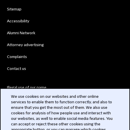
Sitemap
Accessibility
Alumni Network
Attorney advertising
Complaints
Contact us
Illegal use of our name
We use cookies on our websites and other online
Legal Statements
services to enable them to function correctly, and also to
ensure that you get the most out of them. We also use
Modern Slavery Act
cookies for analysis of how people use and interact with
our websites, as well to enable social media features. You
Privacy
can accept or reject these other cookies using the
appropriate button, or you can manage which cookies