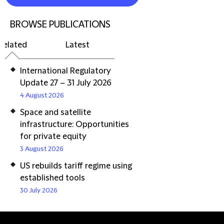
BROWSE PUBLICATIONS
Related
Latest
International Regulatory
Update 27 – 31 July 2026
4 August 2026
Space and satellite
infrastructure: Opportunities
for private equity
3 August 2026
US rebuilds tariff regime using
established tools
30 July 2026