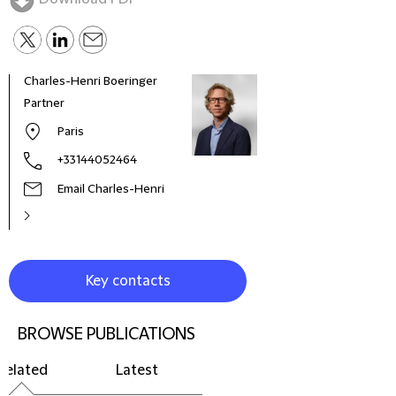
Charles-Henri Boeringer
Alic
Partner
Part
Paris
+33144052464
Email Charles-Henri
Key contacts
BROWSE PUBLICATIONS
Related
Latest