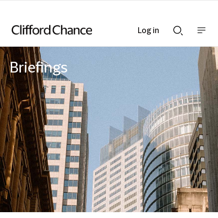
Log in
Show
Show
nav
Search
bar
bar
Briefings