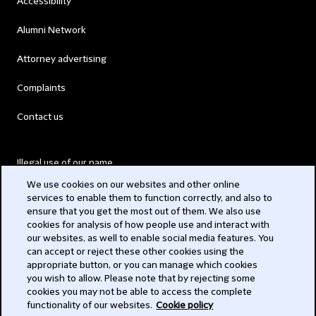
Accessibility
Alumni Network
Attorney advertising
Complaints
Contact us
Illegal use of our name
We use cookies on our websites and other online
Legal Statements
services to enable them to function correctly, and also to
ensure that you get the most out of them. We also use
Modern Slavery Act
cookies for analysis of how people use and interact with
our websites, as well to enable social media features. You
Privacy
can accept or reject these other cookies using the
appropriate button, or you can manage which cookies
Subscribe
you wish to allow. Please note that by rejecting some
cookies you may not be able to access the complete
functionality of our websites.
Cookie policy