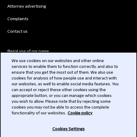
Attorney advertising
Complaints
Contact us
Illegal use of our name
We use cookies on our websites and other online
Legal Statements
services to enable them to function correctly, and also to
ensure that you get the most out of them. We also use
Modern Slavery Act
cookies for analysis of how people use and interact with
our websites, as well to enable social media features. You
Privacy
can accept or reject these other cookies using the
appropriate button, or you can manage which cookies
Subscribe
you wish to allow. Please note that by rejecting some
cookies you may not be able to access the complete
functionality of our websites.
Cookie policy
© 2026 Clifford Chance
Cookies Settings