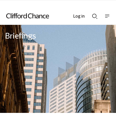
Log in
Show
Show
nav
Search
bar
bar
Briefings