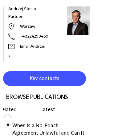
Andrzej Stosio
Maks
Partner
Coun
Warsaw
+48224299469
Email Andrzej
Key contacts
BROWSE PUBLICATIONS
Related
Latest
When Is a No-Poach
Agreement Unlawful and Can It