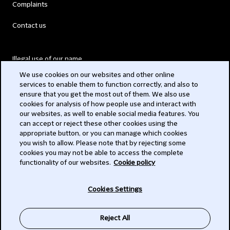
Complaints
Contact us
Illegal use of our name
We use cookies on our websites and other online
Legal Statements
services to enable them to function correctly, and also to
ensure that you get the most out of them. We also use
Modern Slavery Act
cookies for analysis of how people use and interact with
our websites, as well to enable social media features. You
Privacy
can accept or reject these other cookies using the
appropriate button, or you can manage which cookies
Subscribe
you wish to allow. Please note that by rejecting some
cookies you may not be able to access the complete
functionality of our websites.
Cookie policy
© 2026 Clifford Chance
Cookies Settings
Reject All