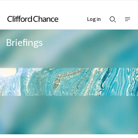
Log in
Show
Show
nav
Search
bar
bar
Briefings