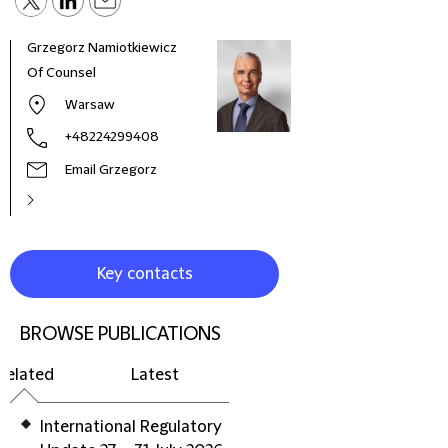
Grzegorz Namiotkiewicz
Andr
Of Counsel
Part
Warsaw
+48224299408
Email Grzegorz
Key contacts
BROWSE PUBLICATIONS
Related
Latest
International Regulatory