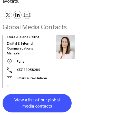
avocats.
Global Media Contacts
Laure-Helene Caillot
Kane
Digital & Internal
Glob
Communications
& Co
Manager
Clie
Paris
+33144058289
Email Laure-Helene
View a list of our global
media contacts