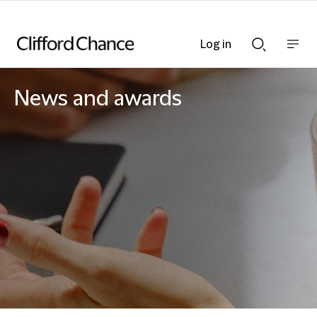
Log in
Show
Show
nav
Search
bar
bar
News and awards