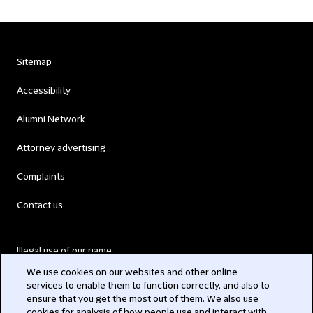
Sitemap
Accessibility
Alumni Network
Attorney advertising
Complaints
Contact us
Illegal use of our name
We use cookies on our websites and other online
Legal Statements
services to enable them to function correctly, and also to
ensure that you get the most out of them. We also use
Modern Slavery Act
cookies for analysis of how people use and interact with