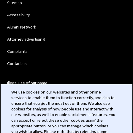
Sitemap
Accessibility
Alumni Network
Attorney advertising
Complaints
Contact us
Illegal use of our name
We use cookies on our websites and other online
Legal Statements
services to enable them to function correctly, and also to
ensure that you get the most out of them. We also use
Modern Slavery Act
cookies for analysis of how people use and interact with
our websites, as well to enable social media features. You
Privacy
can accept or reject these other cookies using the
appropriate button, or you can manage which cookies
Subscribe
you wish to allow. Please note that by rejecting some