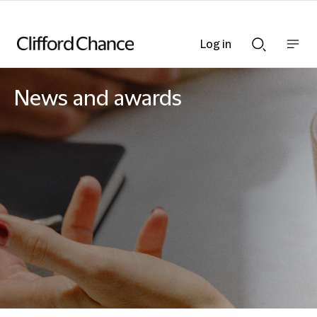
Log in
Show
Show
nav
Search
bar
bar
News and awards