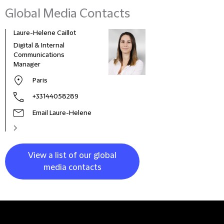
Global Media Contacts
Laure-Helene Caillot
Kane
Digital & Internal
Glob
Communications
& Co
Manager
Clie
Paris
+33144058289
Email Laure-Helene
View a list of our global
media contacts