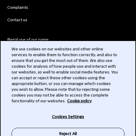
Complaints
Contact us
Illegal use of our name
We use cookies on our websites and other online
Legal Statements
services to enable them to function correctly, and also to
ensure that you get the most out of them. We also use
Modern Slavery Act
cookies for analysis of how people use and interact with
our websites, as well to enable social media features. You
Privacy
can accept or reject these other cookies using the
appropriate button, or you can manage which cookies
Subscribe
you wish to allow. Please note that by rejecting some
cookies you may not be able to access the complete
functionality of our websites.
Cookie policy
© 2026 Clifford Chance
Cookies Settings
Reject All