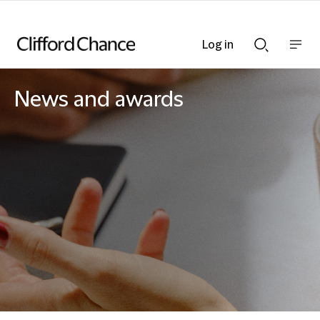
Log in
Show
Show
nav
Search
bar
bar
News and awards