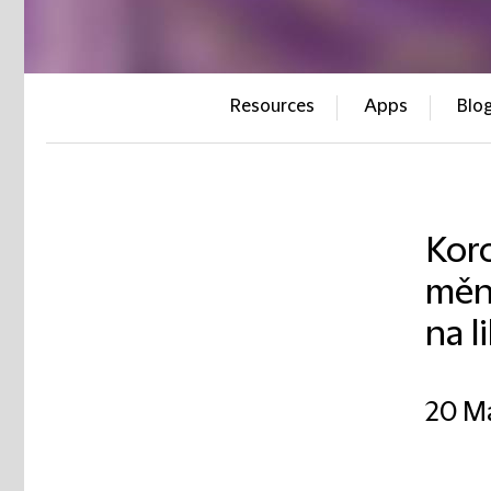
Resources
Apps
Blo
Koro
měn
na l
20 M