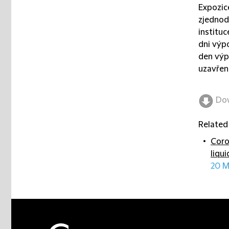
Expozice
zjednodu
institu
dni výp
den výp
uzavřen
Do
Related
Coro
liqu
20 M