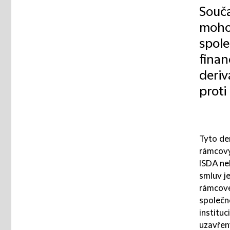
Souča
mohou
spole
finan
deriv
proti
Tyto de
rámcový
ISDA ne
smluv je
rámcové
společno
instituc
uzavřen