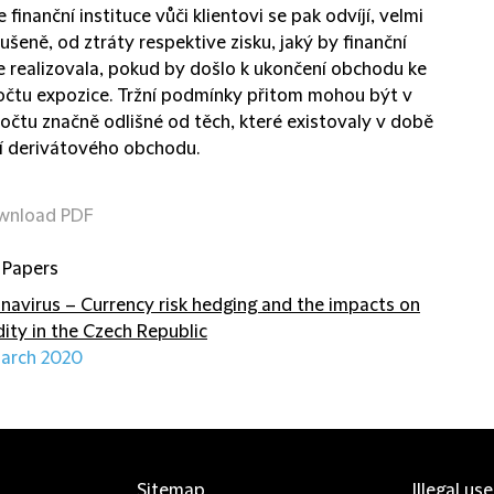
 finanční instituce vůči klientovi se pak odvíjí, velmi
šeně, od ztráty respektive zisku, jaký by finanční
ce realizovala, pokud by došlo k ukončení obchodu ke
očtu expozice. Tržní podmínky přitom mohou být v
očtu značně odlišné od těch, které existovaly v době
í derivátového obchodu.
wnload PDF
 Papers
navirus – Currency risk hedging and the impacts on
idity in the Czech Republic
arch 2020
Sitemap
Illegal us