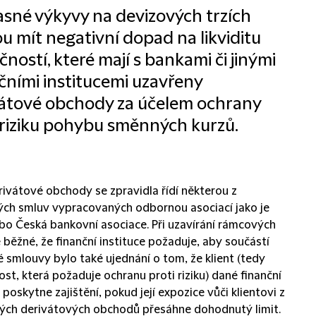
sné výkyvy na devizových trzích
 mít negativní dopad na likviditu
čností, které mají s bankami či jinými
čními institucemi uzavřeny
átové obchody za účelem ochrany
 riziku pohybu směnných kurzů.
rivátové obchody se zpravidla řídí některou z
ch smluv vypracovaných odbornou asociací jako je
bo Česká bankovní asociace. Při uzavírání rámcových
 běžné, že finanční instituce požaduje, aby součástí
 smlouvy bylo také ujednání o tom, že klient (tedy
st, která požaduje ochranu proti riziku) dané finanční
i poskytne zajištění, pokud její expozice vůči klientovi z
ých derivátových obchodů přesáhne dohodnutý limit.