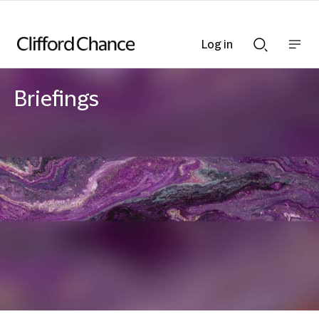
Log in
Show
Show
nav
Search
bar
bar
Briefings