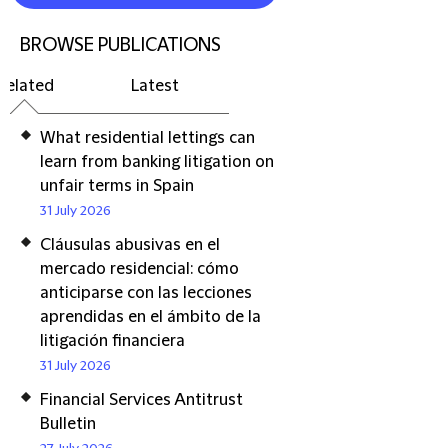
BROWSE PUBLICATIONS
Related
Latest
What residential lettings can
learn from banking litigation on
unfair terms in Spain
31 July 2026
Cláusulas abusivas en el
mercado residencial: cómo
anticiparse con las lecciones
aprendidas en el ámbito de la
litigación financiera
31 July 2026
Financial Services Antitrust
Bulletin