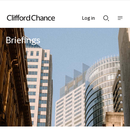
Log in
Show
Show
nav
Search
bar
bar
Briefings