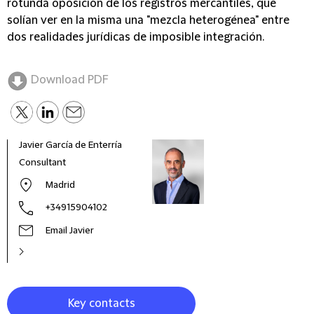
rotunda oposición de los registros mercantiles, que
solían ver en la misma una "mezcla heterogénea" entre
dos realidades jurídicas de imposible integración.
Download PDF
Javier García de Enterría
Luis
Consultant
Part
Ente
Madrid
Sect
+34915904102
Email Javier
Key contacts