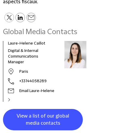
aspects fiscaux.
Global Media Contacts
Laure-Helene Caillot
Kane
Digital & Internal
Glob
Communications
& Co
Manager
Clie
Paris
+33144058289
Email Laure-Helene
View a list of our global
media contacts