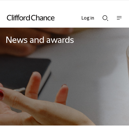
Log in
Show
Show
nav
Search
bar
bar
News and awards