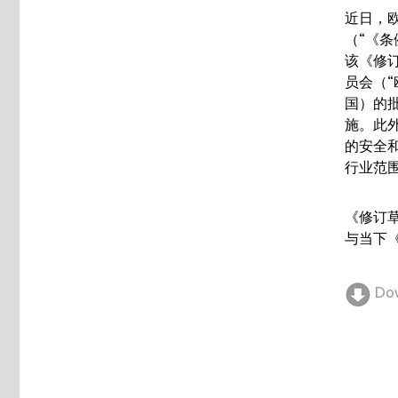
近日，
（“《条
该《修
员会（
国）的
施。此
的安全
行业范
《修订
与当下
Do