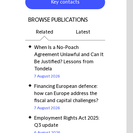
Key contacts
BROWSE PUBLICATIONS
Related
Latest
When Is a No-Poach
Agreement Unlawful and Can It
Be Justified? Lessons from
Tondela
7 August 2026
Financing European defence:
how can Europe address the
fiscal and capital challenges?
7 August 2026
Employment Rights Act 2025:
Q3 update
6 August 2026