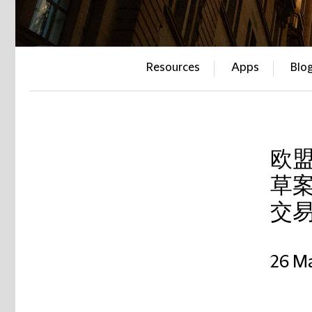
Resources
Apps
Blo
欧
草
交
26 M