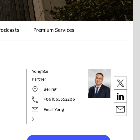
Podcasts
Premium Services
Yong Bai
Partner
Beijing
+861065352286
Email Yong