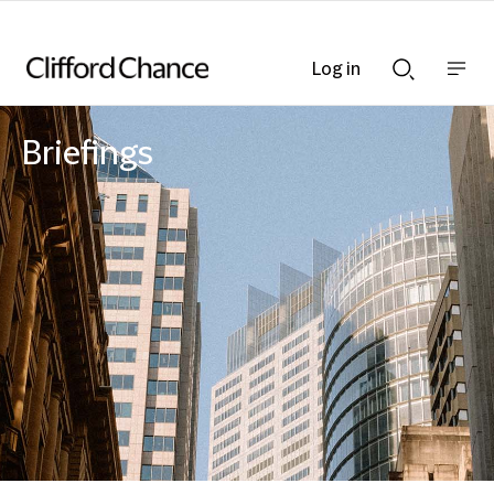
Log in
Show
Show
nav
Search
bar
bar
Briefings