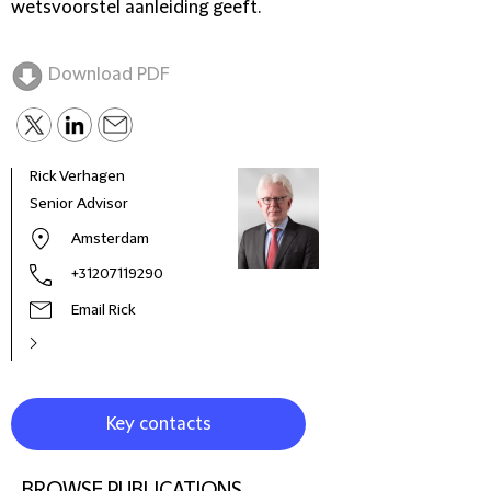
wetsvoorstel aanleiding geeft.
Download PDF
Rick Verhagen
Nien
Senior Advisor
Part
Amsterdam
+31207119290
Email Rick
Key contacts
BROWSE PUBLICATIONS