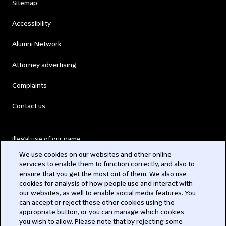
Sitemap
Accessibility
Alumni Network
Attorney advertising
Complaints
Contact us
Illegal use of our name
We use cookies on our websites and other online
Legal Statements
services to enable them to function correctly, and also to
ensure that you get the most out of them. We also use
Modern Slavery Act
cookies for analysis of how people use and interact with
our websites, as well to enable social media features. You
Privacy
can accept or reject these other cookies using the
appropriate button, or you can manage which cookies
Subscribe
you wish to allow. Please note that by rejecting some