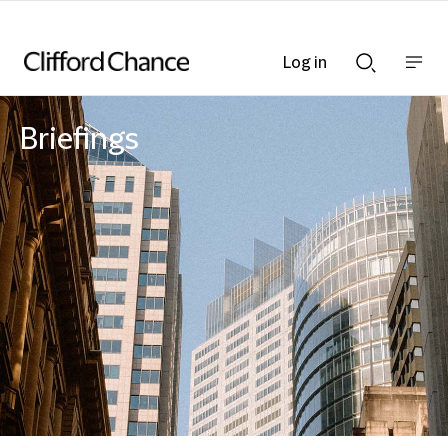
Log in
Show
Show
nav
Search
bar
bar
Briefings