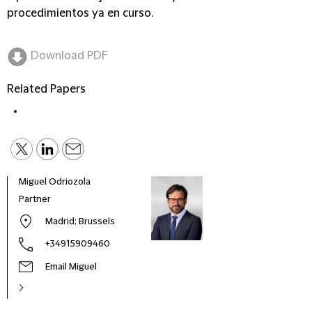
procedimientos ya en curso.
Download PDF
Related Papers
Miguel Odriozola
Dieg
Partner
Seni
Madrid; Brussels
+34915909460
Email Miguel