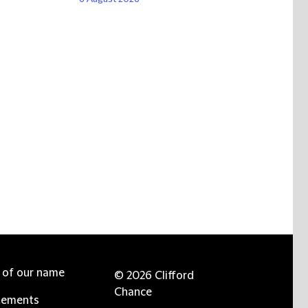
e of our name
© 2026 Clifford
Chance
tements