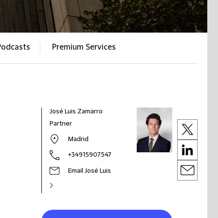
Podcasts
Premium Services
José Luis Zamarro
Partner
Madrid
+34915907547
Email José Luis