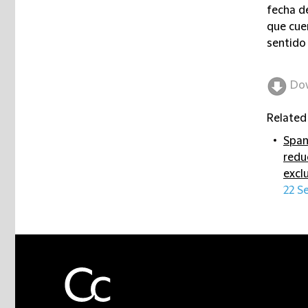
fecha d
que cuen
sentido
Do
Related
Span
redu
excl
22 S