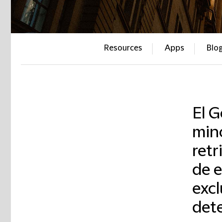
Resources
Apps
Blo
El G
mino
retr
de e
excl
det