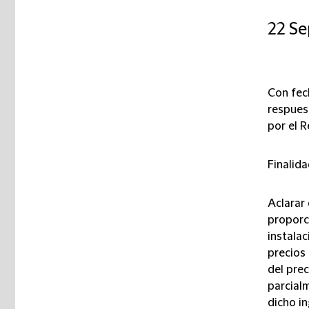
22 S
Con fec
respues
por el R
Finalid
Aclarar 
proporc
instala
precios 
del prec
parcial
dicho i