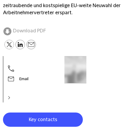
zeitraubende und kostspielige EU-weite Neuwahl der
Arbeitnehmervertreter erspart.
Download PDF
Stef
Of C
Email
Key contacts