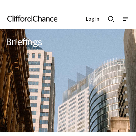
Log in
Show
Show
nav
Search
bar
bar
Briefings