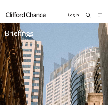
Log in
Show
Show
nav
Search
bar
bar
Briefings