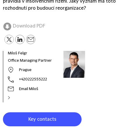
pravidla v insolvenčním řízení. Jaký význam má toto
rozhodnutí pro budoucí reorganizace?
Download PDF
Miloš Felgr
Toma
Office Managing Partner
Coun
Prague
+420222555222
Email Miloš
Key contacts