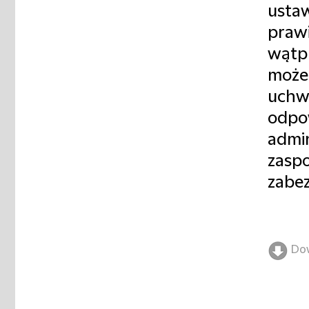
ustaw
prawi
wątpl
może
uchw
odpow
admin
zaspo
zabez
Do