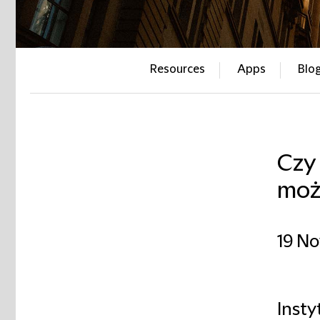
Resources
Apps
Blo
Czy 
moż
19 N
Insty