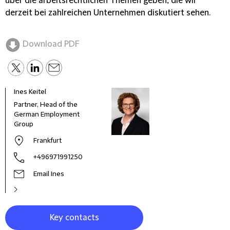
über die arbeitsrechtlichen Themen geben, die wir
derzeit bei zahlreichen Unternehmen diskutiert sehen.
Download PDF
Ines Keitel
Susa
Partner, Head of the
Seni
German Employment
Group
Frankfurt
+496971991250
Email Ines
Key contacts