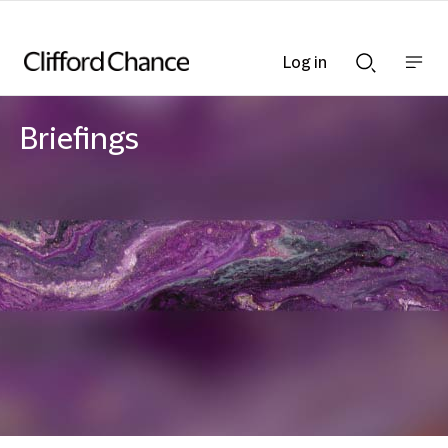
Log in
Show
Show
nav
Search
bar
bar
Briefings