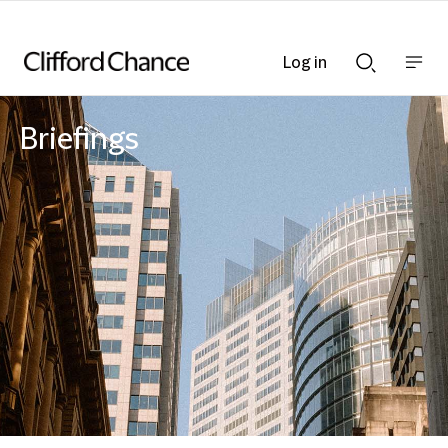
Log in
Show
Show
nav
Search
bar
bar
Briefings