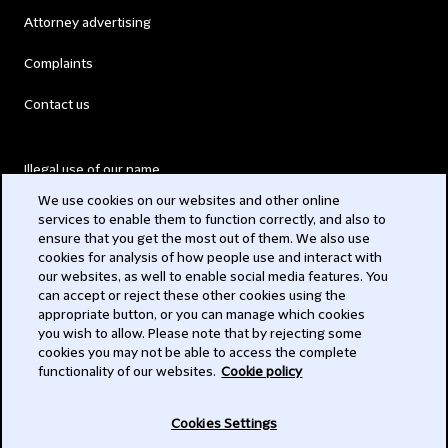
Attorney advertising
Complaints
Contact us
Illegal use of our name
We use cookies on our websites and other online
Legal Statements
services to enable them to function correctly, and also to
ensure that you get the most out of them. We also use
Modern Slavery Act
cookies for analysis of how people use and interact with
our websites, as well to enable social media features. You
Privacy
can accept or reject these other cookies using the
appropriate button, or you can manage which cookies
Subscribe
you wish to allow. Please note that by rejecting some
cookies you may not be able to access the complete
functionality of our websites.
Cookie policy
© 2026 Clifford Chance
Cookies Settings