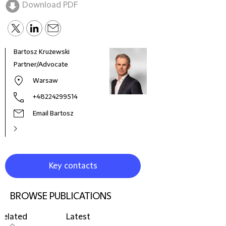
Download PDF
Bartosz Krużewski
Iwon
Partner/Advocate
Coun
Warsaw
+48224299514
Email Bartosz
Key contacts
BROWSE PUBLICATIONS
Related
Latest