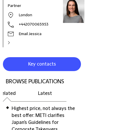
Partner
Globa
Polic
London
+442070065953
Email Jessica
Key contacts
BROWSE PUBLICATIONS
Related
Latest
Highest price, not always the
best offer: METI clarifies
Japan's Guidelines for
Corporate Takeovers