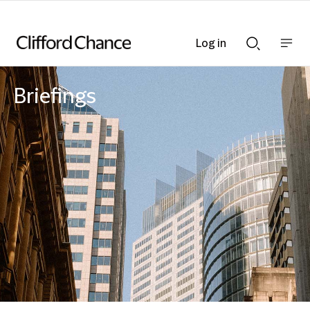
Log in
Show
Show
nav
Search
bar
bar
Briefings