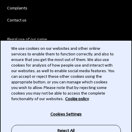
Complaints
Contact us
Illegal use of our name
We use cookies on our websites and other online
Legal Statements
services to enable them to function correctly, and also to
ensure that you get the most out of them. We also use
Modern Slavery Act
cookies for analysis of how people use and interact with
our websites, as well to enable social media features. You
Privacy
can accept or reject these other cookies using the
appropriate button, or you can manage which cookies
Subscribe
you wish to allow. Please note that by rejecting some
cookies you may not be able to access the complete
functionality of our websites.
Cookie policy
© 2026 Clifford Chance
Cookies Settings
Reject All