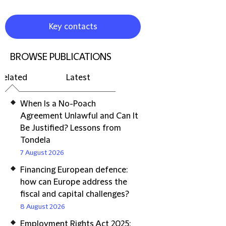
Key contacts
BROWSE PUBLICATIONS
Related
Latest
When Is a No-Poach
Agreement Unlawful and Can It
Be Justified? Lessons from
Tondela
7 August 2026
Financing European defence:
how can Europe address the
fiscal and capital challenges?
8 August 2026
Employment Rights Act 2025: