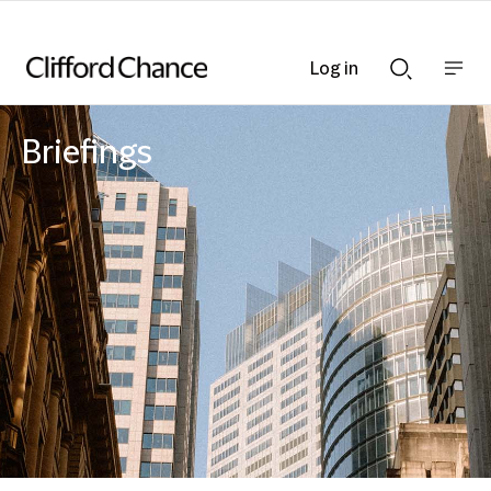
Log in
Show
Show
nav
Search
bar
bar
Briefings