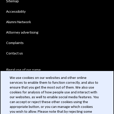
Sitemap
Accessibility
Alumni Network
Attorney advertising
Complaints
Contact us
Illegal use of our name
We use cookies on our websites and other online
Legal Statements
services to enable them to function correctly, and also to
ensure that you get the most out of them. We also use
Modern Slavery Act
cookies for analysis of how people use and interact with
our websites, as well to enable social media features. You
Privacy
can accept or reject these other cookies using the
appropriate button, or you can manage which cookies
Subscribe
you wish to allow. Please note that by rejecting some