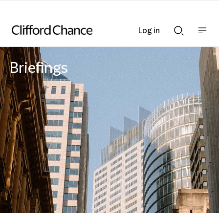
Log in
Show
Show
nav
Search
bar
bar
Briefings