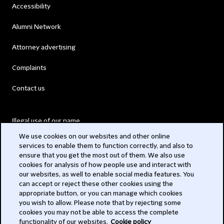
Accessibility
Alumni Network
Attorney advertising
Complaints
Contact us
Illegal use of our name
We use cookies on our websites and other online
Legal Statements
services to enable them to function correctly, and also to
ensure that you get the most out of them. We also use
Modern Slavery Act
cookies for analysis of how people use and interact with
our websites, as well to enable social media features. You
Privacy
can accept or reject these other cookies using the
appropriate button, or you can manage which cookies
Subscribe
you wish to allow. Please note that by rejecting some
cookies you may not be able to access the complete
functionality of our websites.
Cookie policy