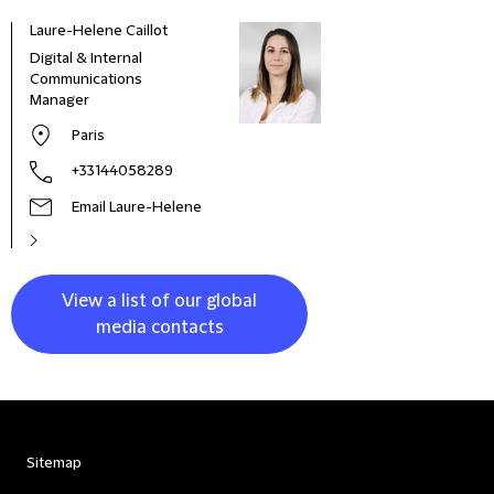
Laure-Helene Caillot
Kane
Digital & Internal
Glob
Communications
& Co
Manager
Clie
Paris
+33144058289
Email Laure-Helene
View a list of our global
media contacts
Sitemap