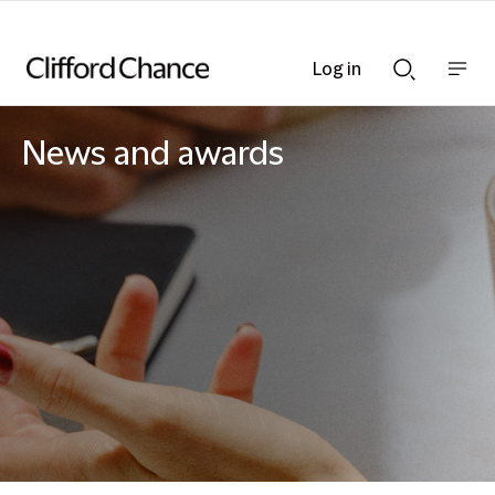
Log in
Show
Show
nav
Search
bar
bar
News and awards